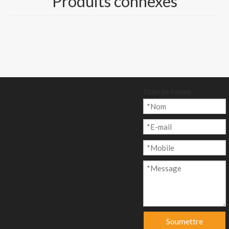
Produits connexes
couleur crème
Taille et emballage :
500 feuilles/rame, ou
bobine/rouleau
emballé sur palette
Nom de forme
Quantité:
enquête
Ajouter au p
anier
Soumettre