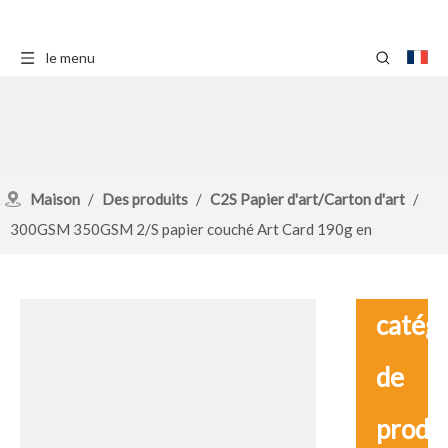
le menu
Maison
/
Des produits
/
C2S Papier d'art/Carton d'art
/
300GSM 350GSM 2/S papier couché Art Card 190g en
Indonésie
catég
de
produ