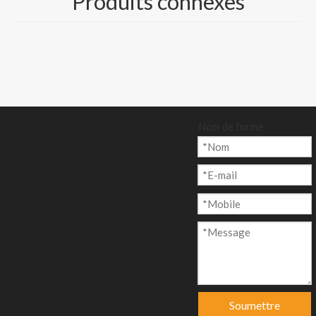
Produits connexes
volume élevé
Taille et emballage :
250/500
feuilles/rame, ou
bobine/rouleau
Nom de forme
emballé sur palette
Quantité:
enquête
Ajouter au p
Soumettre