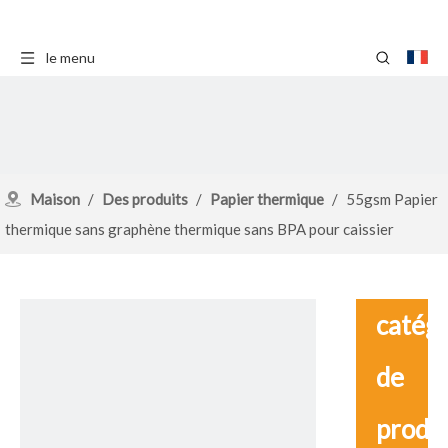
le menu
Maison
/
Des produits
/
Papier thermique
/
55gsm Papier
thermique sans graphène thermique sans BPA pour caissier
catég
de
produ