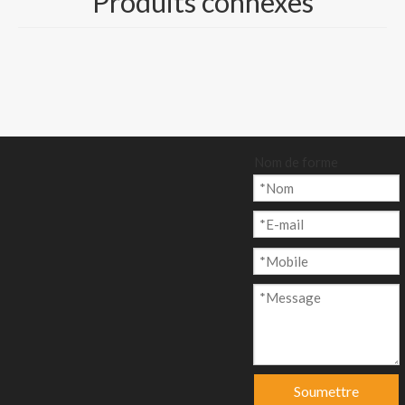
Produits connexes
THERMIQUE
COUCHÉ
c- PAPIER
THERMIQUE SANS
BPA
Nom de forme
Quantité:
enquête
Ajouter au p
anier
Soumettre