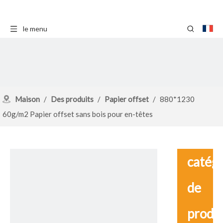
le menu
Maison
/
Des produits
/
Papier offset
/
880*1230
60g/m2 Papier offset sans bois pour en-têtes
catég
de
produ