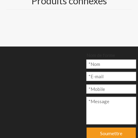
Produits connexes
Taille et emballage :
500 feuilles/rame, ou
bobine/rouleau
emballé sur palette
Quantité:
Nom de forme
enquête
Ajouter au p
anier
Soumettre