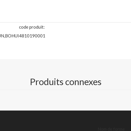
code produit:
UN,BOHUI
4810190001
FBB / C1S IVORY BOARD
tiques, le chocolat, les soins médicaux et de santé, les articles de t
Produits connexes
thé et le café, les biscuits, les produits de boulangerie, les vêtements,
 peut également être revêtu de plastique par extrusion, laminé avec 
lfurisé et recevoir une résistance à la graisse et d'autres traitement
Nom de forme