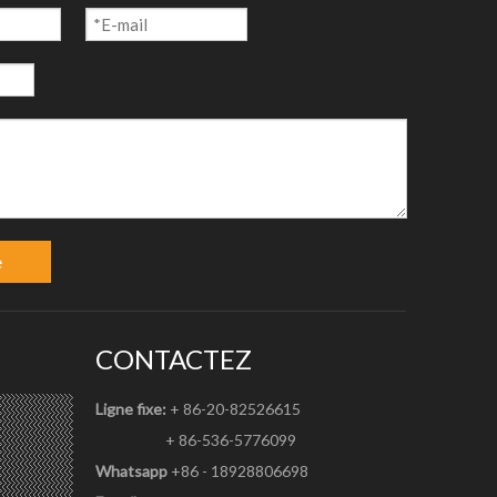
e
CONTACTEZ
Ligne fixe:
+ 86-20-82526615
+ 86-536-5776099
primantes;
Whatsapp
+86 - 18928806698