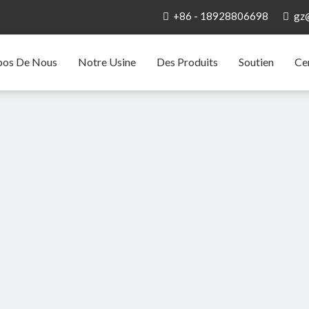
+86 - 18928806698
gz


pos De Nous
Notre Usine
Des Produits
Soutien
Ce