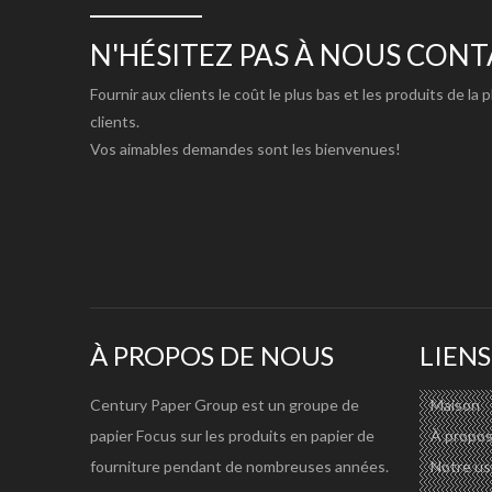
Léger, coût réduit; Remplacez le panneau de manille, pr
1. Papier ivoire enduit C1S, panneau FBB GC1 d'un côt
N'HÉSITEZ PAS À NOUS CON
2. Taille : selon la demande du client : bobine/rouleau/fe
Fournir aux clients le coût le plus bas et les produits de la 
3. Certificat : ISO9001, ISO14000, ISO18000, SGS, FS
clients.
Vos aimables demandes sont les bienvenues!
SUBSTANCE DISPONIBLE :
Spécification détaillée de TDS : veuillez vérifier :
https
Substance disponible pour C1S FBB Board/ Ivory Boa
C1S FBB/PANNEAU D'IVOIRE/GC1
170
190
210
230
25
HIGH BULK GC1 DOS BLANC
210
230
250
270
30
FOND JAUNÂTRE ÉLEVÉ GC2
200
210
230
250
27
À PROPOS DE NOUS
LIENS
CARACTÉRISTIQUES DU PRODUIT:
Century Paper Group est un groupe de
Maison
1) Il a une excellente blancheur et un lissé de surface qu
papier Focus sur les produits en papier de
À propos
2) Une douceur élevée offre également une bonne reprodu
fourniture pendant de nombreuses années.
Notre us