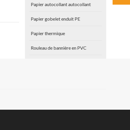
Papier autocollant autocollant
Papier gobelet enduit PE
Papier thermique
Rouleau de bannière en PVC
Autres produits
oilette,
Papier de plan
 les
des
Vinyle auto-adhésif
s