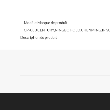
Modèle:
Marque de produit:
CP-003
CENTURY,NINGBO FOLD,CHENMING,IP S
Description du produit
CENTURY PAPER GROUP BOÎTE PLIANTE CARTON / 
FBB a une large gamme d'applications, y compris les cosmé
les aliments secs, les aliments surgelés et réfrigérés, le 
jouets, les jeux et les produits photographiques.Le FBB
matériaux tels que du papier d'aluminium et du papier su
fonctionnels.
CENTURY PAPER GROUP
HIGH BULK GC1/ GC2