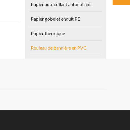
Papier autocollant autocollant
Papier gobelet enduit PE
Papier thermique
Rouleau de bannière en PVC
Autres produits
Papier de plan
Vinyle auto-adhésif
g