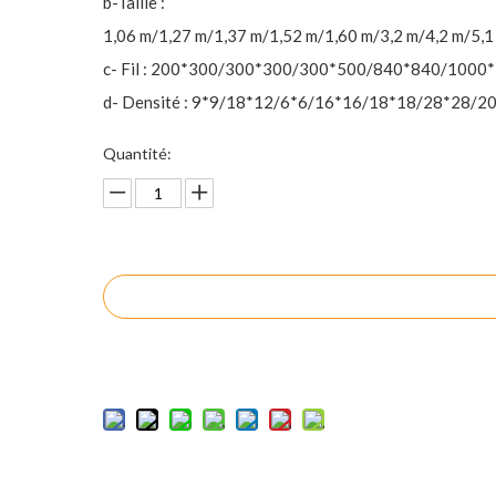
b-Taille :
1,06 m/1,27 m/1,37 m/1,52 m/1,60 m/3,2 m/4,2 m/5,1
c- Fil : 200*300/300*300/300*500/840*840/1000
d- Densité : 9*9/18*12/6*6/16*16/18*18/28*28/2
Quantité:
enquête
Ajouter au panier