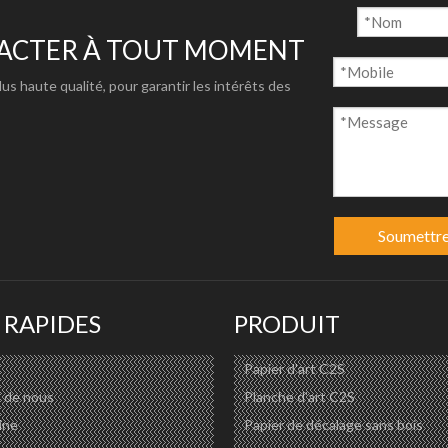
/500X500D/8400X840D/1000X1000D/300X300D
20X20 28X28 42X40
TACTER À TOUT MOMENT
plus haute qualité, pour garantir les intérêts des
/semi-enduit
ries/excellente image express/séchage rapide
e/Latex
Soumettr
e/signalisation/affichage/caisson lumineux
 RAPIDES
PRODUIT
ww.centurypapergroup.com/download.html
Papier d'art C2S
 de nous
Planche d'art C2S
ine
Papier de décalage sans bois