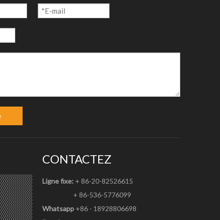
e
CONTACTEZ
Ligne fixe:
+ 86-20-82526615
+ 86-536-5776099
Whatsapp
+86 - 18928806698