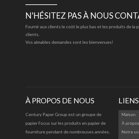
Fil:
200X300D/300X300D/500X300D
Densité
18X12 12X18 9X9 16X16 18X18 
N'HÉSITEZ PAS À NOUS CON
Longueur:
30m, 50m, 70m, 100m
Fournir aux clients le coût le plus bas et les produits de la 
Couleur:
Blanc;Blanc noir;Blanc gris
clients.
Finir:
Brillant/semi-brillant/mat
Vos aimables demandes sont les bienvenues!
Style:
Laminé à froid/laminé à chaud/enduit
Points forts:
Surface lisse/résistance aux intempé
Encre imprimable :
Solvant/Eco-solvant/UV/Sérigraphi
Application:
Panneau d'affichage extérieur/affich
Forfait:
Papier kraft étanche à l'eau/tube dur
Port de livraison:
Canton/Ningbo/Shanghai/Qingdao
À PROPOS DE NOUS
LIENS
Spécification plus détaillée, veuillez vérifier:
https://w
Century Paper Group est un groupe de
Maison
CARACTÉRISTIQUES DU PRODUIT:
papier Focus sur les produits en papier de
À propos
1) Tissu de base très solide.Surface lisse.
fourniture pendant de nombreuses années.
Notre us