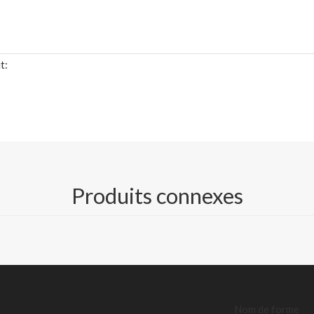
t:
Produits connexes
les spécifications détaillées de TDS)
rée enduite ; Bannière éclairée à l'avant/rétroéclairée laminée ;
étroéclairée ;Bannière de blocage ;Bannière en maille enduite
.82m, 2.2m, 2.50m, 3.20m, 4.2m, 5.1m
340g/380g/410g/440g/510g/560g/570g/610g/650g/780g/800
Nom de forme