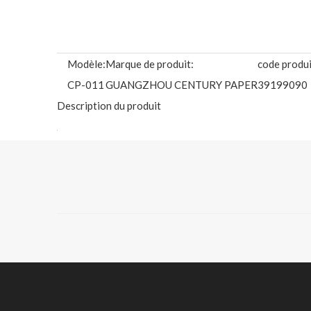
Modèle:
Marque de produit:
code produi
CP-011
GUANGZHOU CENTURY PAPER
39199090
Description du produit
SUBSTANCE DISPONIBLE: (Envoyez-nous un e-mail pour 
Bannière éclairée à l'avant/rétroéclai
Nom du produit :
Bannière laminée éclairée à l'avant/r
Matériel:
35 % polyester, 65 % PVC
Largeur:
1.06m, 1.27m, 1.37m, 1.52m, 1.60m, 1
Lester:
210g/240g/260g/270g/280g300g/