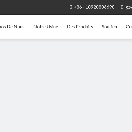
+86 - 18928806698
gz


pos De Nous
Notre Usine
Des Produits
Soutien
Ce