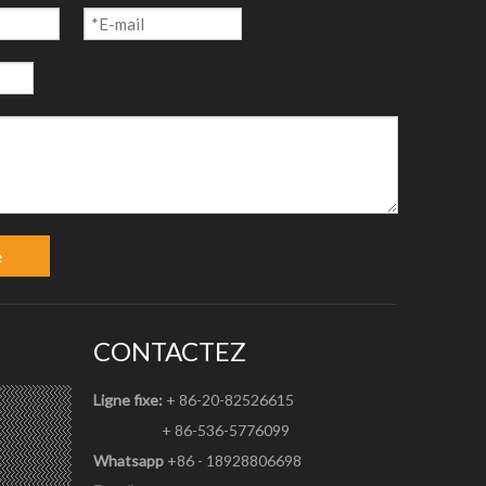
e
CONTACTEZ
Ligne fixe:
+ 86-20-82526615
+ 86-536-5776099
primantes;
Whatsapp
+86 - 18928806698