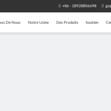
+86 - 18928806698
gz


pos De Nous
Notre Usine
Des Produits
Soutien
Ce