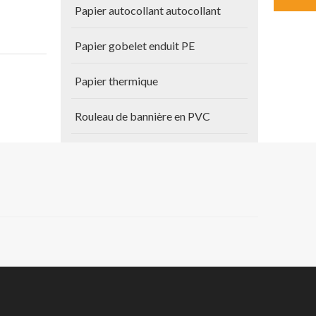
Papier autocollant autocollant
Papier gobelet enduit PE
Papier thermique
Rouleau de bannière en PVC
Autres produits
oilette,
Papier de plan
 les
des
Vinyle auto-adhésif
s