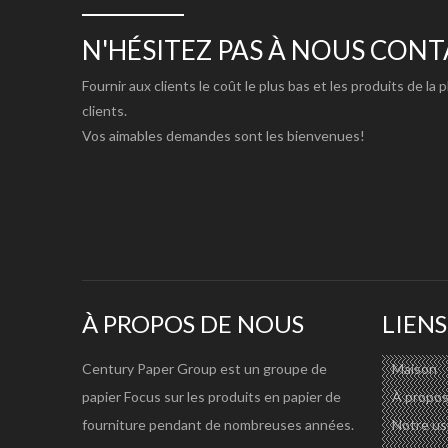
Léger, coût réduit; Remplacez le panneau de manille, pr
1. Papier ivoire enduit C1S, panneau FBB GC1 d'un côt
N'HÉSITEZ PAS À NOUS CON
2. Taille : selon la demande du client : bobine/rouleau/fe
Fournir aux clients le coût le plus bas et les produits de la 
3. Certificat : ISO9001, ISO14000, ISO18000, SGS, FS
clients.
Vos aimables demandes sont les bienvenues!
SUBSTANCE DISPONIBLE :
Spécification détaillée de TDS : veuillez vérifier :
https
Substance disponible pour C1S FBB Board/ Ivory Boa
C1S FBB/PANNEAU D'IVOIRE/GC1
170
190
210
230
25
HIGH BULK GC1 DOS BLANC
210
230
250
270
30
FOND JAUNÂTRE ÉLEVÉ GC2
200
210
230
250
27
À PROPOS DE NOUS
LIENS
CARACTÉRISTIQUES DU PRODUIT:
Century Paper Group est un groupe de
Maison
1) Il a une excellente blancheur et un lissé de surface qu
papier Focus sur les produits en papier de
À propos
2) Une douceur élevée offre également une bonne reprodu
fourniture pendant de nombreuses années.
Notre us