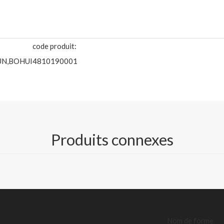
code produit:
UN,BOHUI
4810190001
FBB / C1S IVORY BOARD
tiques, le chocolat, les soins médicaux et de santé, les articles de t
Produits connexes
thé et le café, les biscuits, les produits de boulangerie, les vêtements,
 peut également être revêtu de plastique par extrusion, laminé avec 
lfurisé et recevoir une résistance à la graisse et d'autres traitement
Nom de forme