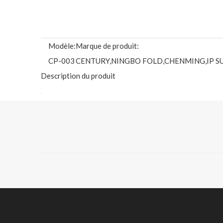
Modèle:
Marque de produit:
CP-003
CENTURY,NINGBO FOLD,CHENMING,IP S
Description du produit
CENTURY PAPER GROUP BOÎTE PLIANTE CARTON / 
FBB a une large gamme d'applications, y compris les cosmé
les aliments secs, les aliments surgelés et réfrigérés, le 
jouets, les jeux et les produits photographiques.Le FBB
matériaux tels que du papier d'aluminium et du papier su
fonctionnels.
CENTURY PAPER GROUP
HIGH BULK GC1/ GC2