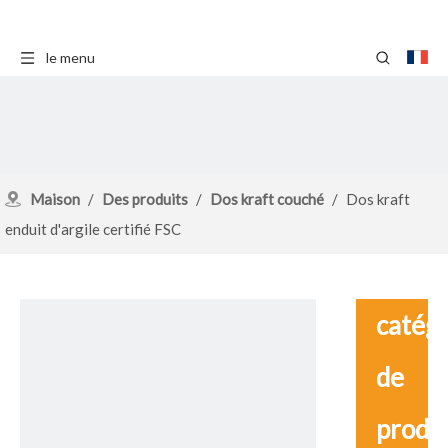
le menu
Maison
/
Des produits
/
Dos kraft couché
/
Dos kraft
enduit d'argile certifié FSC
catég
de
produ