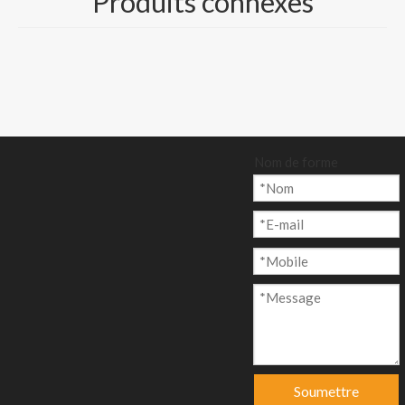
Produits connexes
couché à dos kraft
Quantité:
Nom de forme
enquête
Ajouter au p
anier
Modèle:
Soumettre
CP-007