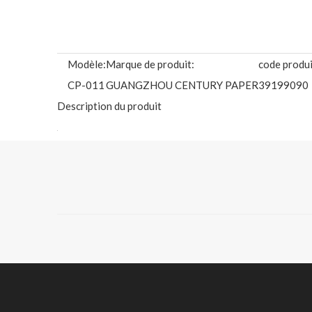
Modèle:
Marque de produit:
code produi
CP-011
GUANGZHOU CENTURY PAPER
39199090
Description du produit
SUBSTANCE DISPONIBLE: (Envoyez-nous un e-mail pour 
Bannière éclairée à l'avant/rétroéclai
Nom du produit :
Bannière laminée éclairée à l'avant/r
Matériel:
35 % polyester, 65 % PVC
Largeur:
1.06m, 1.27m, 1.37m, 1.52m, 1.60m, 1
Lester:
210g/240g/260g/270g/280g300g/