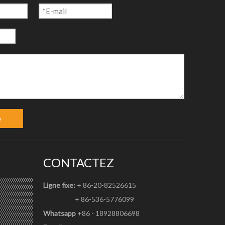
e
CONTACTEZ
Ligne fixe:
+ 86-20-82526615
+ 86-536-5776099
Whatsapp
+86 - 18928806698