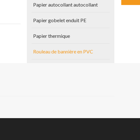
Papier autocollant autocollant
Papier gobelet enduit PE
Papier thermique
Rouleau de bannière en PVC
Autres produits
Papier de plan
Vinyle auto-adhésif
g