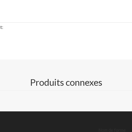
t:
Produits connexes
les spécifications détaillées de TDS)
rée enduite ; Bannière éclairée à l'avant/rétroéclairée laminée ;
étroéclairée ;Bannière de blocage ;Bannière en maille enduite
.82m, 2.2m, 2.50m, 3.20m, 4.2m, 5.1m
340g/380g/410g/440g/510g/560g/570g/610g/650g/780g/800
Nom de forme