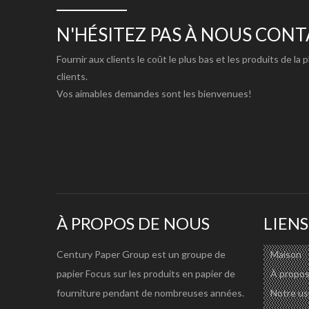
Fil:
200X300D/300X300D/500X300D
Densité
18X12 12X18 9X9 16X16 18X18 
N'HÉSITEZ PAS À NOUS CON
Longueur:
30m, 50m, 70m, 100m
Fournir aux clients le coût le plus bas et les produits de la 
Couleur:
Blanc;Blanc noir;Blanc gris
clients.
Finir:
Brillant/semi-brillant/mat
Vos aimables demandes sont les bienvenues!
Style:
Laminé à froid/laminé à chaud/enduit
Points forts:
Surface lisse/résistance aux intempé
Encre imprimable :
Solvant/Eco-solvant/UV/Sérigraphi
Application:
Panneau d'affichage extérieur/affich
Forfait:
Papier kraft étanche à l'eau/tube dur
Port de livraison:
Canton/Ningbo/Shanghai/Qingdao
À PROPOS DE NOUS
LIENS
Spécification plus détaillée, veuillez vérifier:
https://w
Century Paper Group est un groupe de
Maison
CARACTÉRISTIQUES DU PRODUIT:
papier Focus sur les produits en papier de
À propos
1) Tissu de base très solide.Surface lisse.
fourniture pendant de nombreuses années.
Notre us