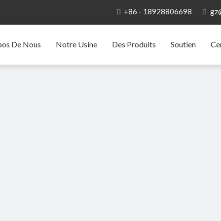
+86 - 18928806698
gz


pos De Nous
Notre Usine
Des Produits
Soutien
Ce