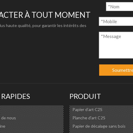
/500X500D/8400X840D/1000X1000D/300X300D
20X20 28X28 42X40
TACTER À TOUT MOMENT
plus haute qualité, pour garantir les intérêts des
/semi-enduit
ries/excellente image express/séchage rapide
e/Latex
Soumettr
e/signalisation/affichage/caisson lumineux
 RAPIDES
PRODUIT
ww.centurypapergroup.com/download.html
Papier d'art C2S
 de nous
Planche d'art C2S
ine
Papier de décalage sans bois