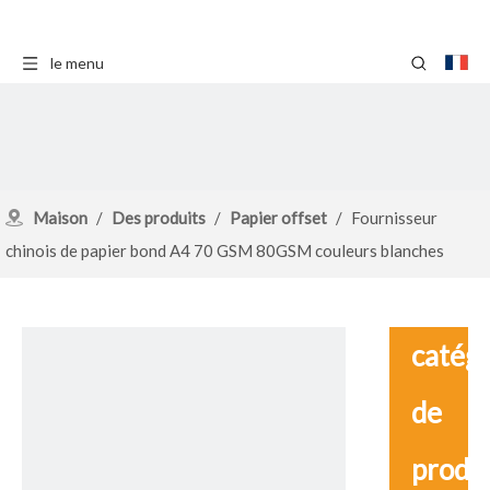
le menu
Maison
/
Des produits
/
Papier offset
/
Fournisseur
chinois de papier bond A4 70 GSM 80GSM couleurs blanches
catég
de
produ