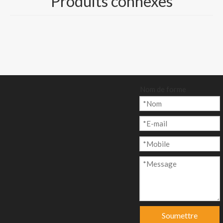
Produits connexes
c- Papier offset
Century-Blanc et
couleur crème
Taille et emballage :
500 feuilles/rame, ou
Nom de forme
bobine/rouleau
emballé sur palette
Quantité:
enquête
Soumettre
Ajouter au p