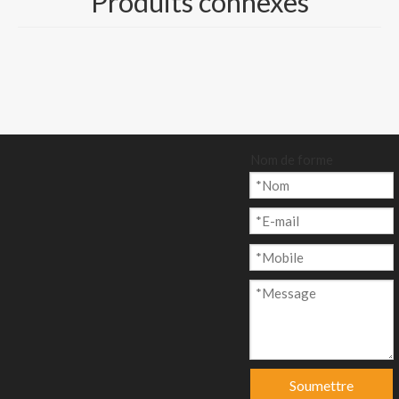
Produits connexes
libération :
100gsm/120gsm/140gsm
/160gsm/180gsm
e- Glue : Colle
amovible/permanente
Nom de forme
Quantité:
enquête
Ajouter au p
anier
Soumettre