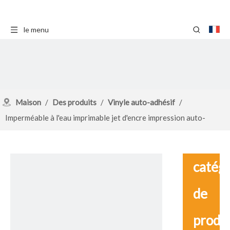
le menu
Maison
/
Des produits
/
Vinyle auto-adhésif
/
Imperméable à l'eau imprimable jet d'encre impression auto-
adhésif brillant Chrome or voiture Wrap vinyle
catég
de
produ