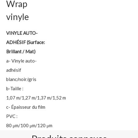
Wrap
vinyle
VINYLE AUTO-
ADHÉSIF (Surface:
Brillant / Mat)
a- Vinyle auto-
adhésif
blanc/noir/gris
b-Taille :
1,07 m/1,27 m/1,37 m/1,52 m
c- Épaisseur du film
PVC :
80 μm/100 μm/120 μm
d- papier de