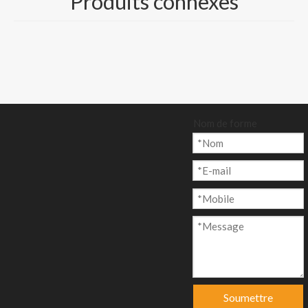
Produits connexes
enquête
Ajouter au p
anier
Nom de forme
Modèle:
CP-011
Marque de produit:
GUANGZHOU CENTURY PAPER
code produit:
39199090
Soumettre