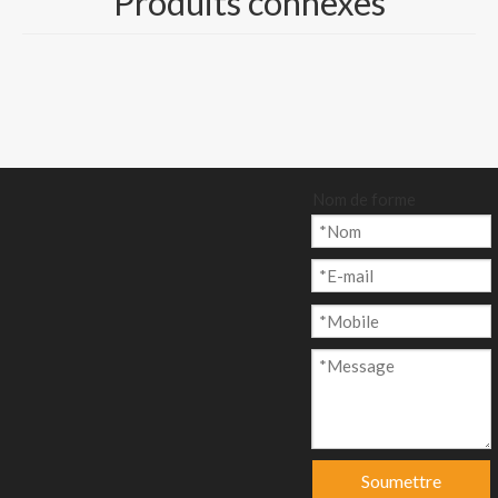
Produits connexes
enquête
Ajouter au p
anier
Nom de forme
Modèle:
Marque de produit:
CP-009
NEVIA DIGI, GOLD EAST, APP
code produit:
4810190001
Description du produit
SUBSTANCE DISPONIBLE: (Envoyez-nous
un e-mail pour les spécifications détaillées
Soumettre
de TDS)