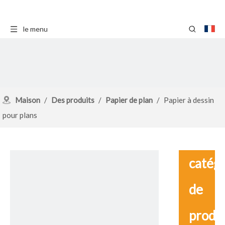
le menu
Maison
/
Des produits
/
Papier de plan
/
Papier à dessin
pour plans
catég
de
produ