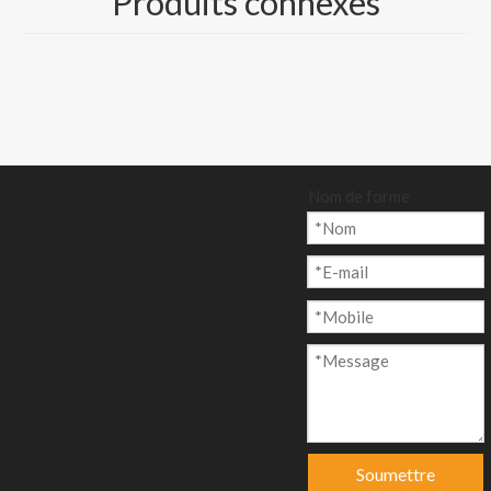
Produits connexes
Quantité:
enquête
Nom de forme
Ajouter au p
anier
Modèle:
CP-010
Soumettre
Marque de produit: