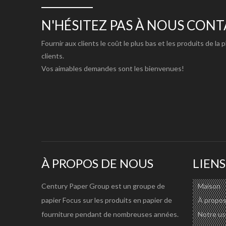
N'HÉSITEZ PAS À NOUS CON
Fournir aux clients le coût le plus bas et les produits de la 
clients.
Vos aimables demandes sont les bienvenues!
APPLICATION:
GUANGZHOU CENTURY PAPER Blueprinting Paper Paper/P
CAO, aux étudiants dessinant, aux graphistes, aux dessin
À PROPOS DE NOUS
LIENS
Century Paper Group est un groupe de
Maison
INFORMATIONS SUR LA SOCIÉTÉ:
papier Focus sur les produits en papier de
À propos
fourniture pendant de nombreuses années.
Notre us
Century Paper Group
est un fournisseur de papier bien