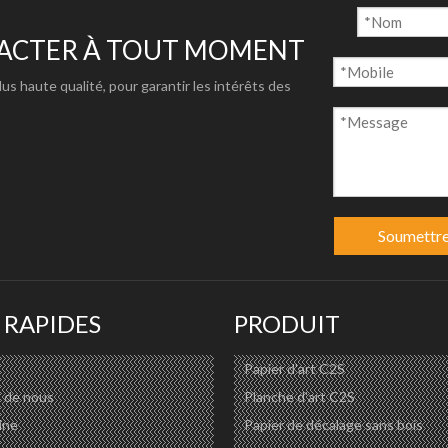
TACTER À TOUT MOMENT
plus haute qualité, pour garantir les intérêts des
apier traceur d'ingénierie/Papier à dessin CAO convient aux t
s architecturaux, au dessin d'ingénierie, au dessin CAO, etc.
Soumettr
 RAPIDES
PRODUIT
Papier d'art C2S
 de nous
Planche d'art C2S
ine
Papier de décalage sans bois
 connu situé en Chine.ayant été dans ce dossier plus de 10 ans, le gr