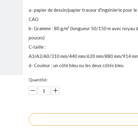
a- papier de dessin/papier traceur d'ingénierie pour le
CAO
b- Gramme : 80 g/m² (longueur 50/150 m avec noyau d
pouces)
C-taille :
A3/A2/A0/310 mm/440 mm/620 mm/880 mm/914 mm/
d- Couleur : un côté bleu ou les deux côtés bleu
Quantité:
enquête
Ajouter au panier