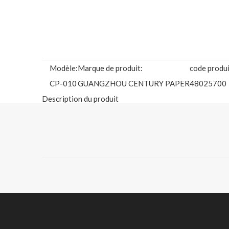
Modèle:
Marque de produit:
code produi
CP-010
GUANGZHOU CENTURY PAPER
48025700
Description du produit
SUBSTANCE DISPONIBLE: (Envoyez-nous un e-mail pour 
Produit de base:
Papier à dessin bl
Grammage du papier (G/m2) :
80g (noyau en pap
Taille:
A3/ A2/ A0/ A0
Conditionnement en rouleau/bobine :
2/4/5 rouleaux pa
Spécifications plus détaillées, veuillez vérifier :
https:/