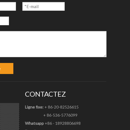
raceurs
e
CONTACTEZ
Ligne fixe:
+ 86-20-82526615
+ 86-536-5776099
Whatsapp
+86 - 18928806698
oupe de