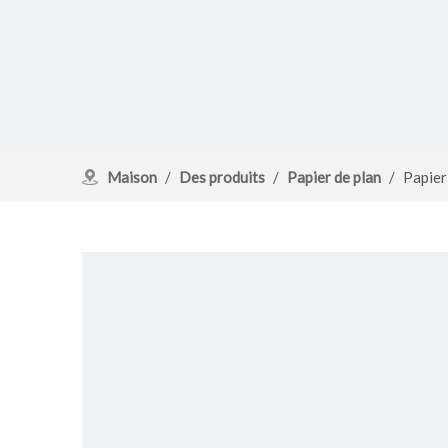
Maison
/
Des produits
/
Papier de plan
/
Papier