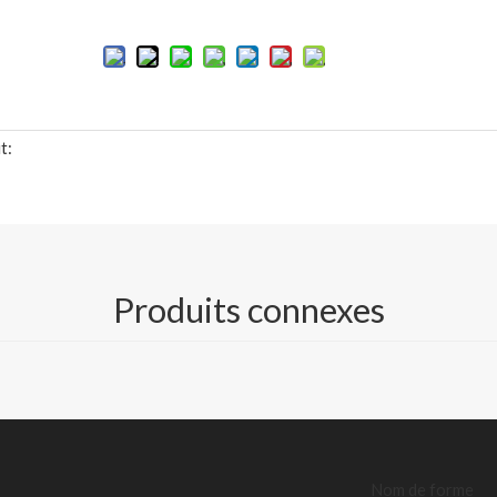
t:
les spécifications détaillées de TDS)
Produits connexes
eu/papier traceur d'ingénierie/papier à dessin CAO
ier de 2 et 3 pouces ou noyau en plastique, 50/150 m de longueur)
+/ 310mm/440mm/620mm/880mm/914mm/20"/24"/30 pouces
r boîte en carton
/www.centurypapergroup.com/download.html
Nom de forme