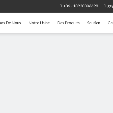
+86 - 18928806698
gz


pos De Nous
Notre Usine
Des Produits
Soutien
Ce