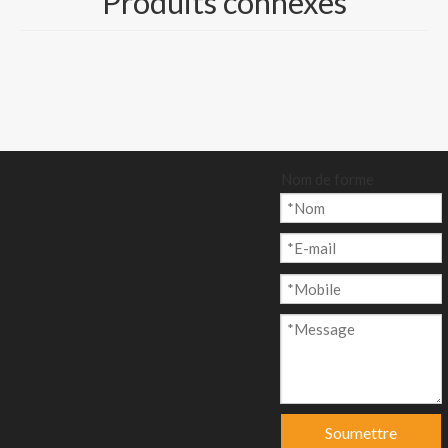
Produits connexes
Image : bleu et noir
disponibles
Paquet : 500
feuilles/rame ou
rouleau emballé
Quantité:
Nom de forme
enquête
Ajouter au p
anier
Soumettre