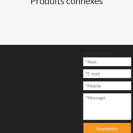
Produits connexes
plis
Image : bleu et noir
disponibles
Paquet : 500
feuilles/rame ou
rouleau emballé
Nom de forme
Quantité:
enquête
Ajouter au p
anier
Soumettre