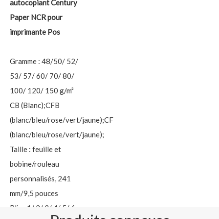
autocopiant Century
Paper NCR pour
imprimante Pos
Gramme : 48/50/ 52/
53/ 57/ 60/ 70/ 80/
100/ 120/ 150 g/m²
CB (Blanc);CFB
(blanc/bleu/rose/vert/jaune);CF
(blanc/bleu/rose/vert/jaune);
Taille : feuille et
bobine/rouleau
personnalisés, 241
mm/9,5 pouces
Plis : 1/ 2/ 3/ 4/ 5/ 6