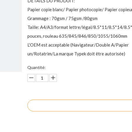
DÉTAILS DU PRODUIT:
Papier copie blanc/ Papier photocopie/ Papier copieu
Grammage : 70gsm / 75gsm /80gsm
Taille: A4/A3/format lettre/légal/8.5*11/8.5*14/8.5
pouces, rouleau 635/845/846/850/1055/1060mm
L'OEM est acceptable (Navigateur/Double A/Papier
un/Rotatrim/La marque Typek doit être autorisée)
Quantité:
enquête
Ajouter au panier