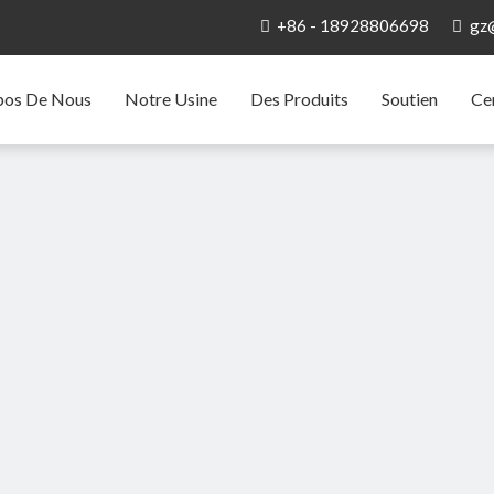
+86 - 18928806698
gz


pos De Nous
Notre Usine
Des Produits
Soutien
Ce