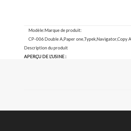
Modèle:
Marque de produit:
CP-006
Double A,Paper one,Typek,Navigator,Copy A
Description du produit
APERÇU DE L'USINE :
Century Paper Group est un célèbre fabricant de papeter
groupe de papier Century est en mesure de fournir du pap
rapide, un prix raisonnable et un service de premier ord
clients.
Notre usine fabrique du papier de copie de haute qual
les bienvenus.Vous pouvez visiter notre usine à tout m