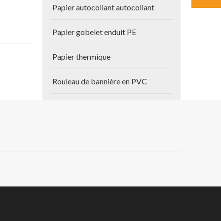
Papier autocollant autocollant
Papier gobelet enduit PE
Papier thermique
Rouleau de bannière en PVC
Autres produits
, le
Papier de plan
ison
 tous nos
Vinyle auto-adhésif
DM sont
handong et