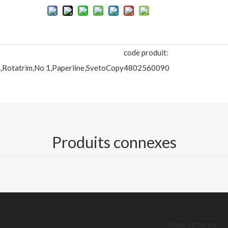
code produit:
,Rotatrim,No 1,Paperline,SvetoCopy
4802560090
ie de bureau situé en Chine.ayant été dans ce dossier plus de 10 ans
Produits connexes
ier de copie de haute qualité avec une excellente qualité, une livra
re à nos clients, notre bonne réputation est partout dans le monde. à
ité, 70/75/80gsm en A4/A3, format lettre et format légal, OEM et O
oment.nous avons également établi une succursale dans la ville de S
Nom de forme