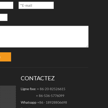
e
CONTACTEZ
Ligne fixe:
+ 86-20-82526615
+ 86-536-5776099
Whatsapp
+86 - 18928806698