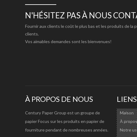
de Guangzhou, ce qui est plus facile pour une bonne co
N'HÉSITEZ PAS À NOUS CON
Fournir aux clients le coût le plus bas et les produits de la 
clients.
Article
Papier A4 80gsm double p
Vos aimables demandes sont les bienvenues!
Matériel
100% pulpe vierge
Taille
635mm/845mm/850mm/
Poids de base
80gsm, 75gsm, 70gsm
Blancheur
102%
Emballage
500 feuilles par rame, 5 o
Substance
A4
À PROPOS DE NOUS
LIENS
80gsm
8000 rames
Quantité de charge (20 pieds)
Century Paper Group est un groupe de
Maison
75 g/m²
8200 rames
papier Focus sur les produits en papier de
À propos
70gsm
8400 rames
fourniture pendant de nombreuses années.
Notre us
À propos du forfait :