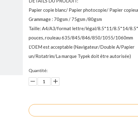
DÉTAILS DU PRODUIT:
Papier copie blanc/ Papier photocopie/ Papier copieu
Grammage : 70gsm / 75gsm /80gsm
Taille: A4/A3/format lettre/légal/8.5*11/8.5*14/8.5
pouces, rouleau 635/845/846/850/1055/1060mm
L'OEM est acceptable (Navigateur/Double A/Papier
un/Rotatrim/La marque Typek doit être autorisée)
Quantité:
enquête
Ajouter au panier