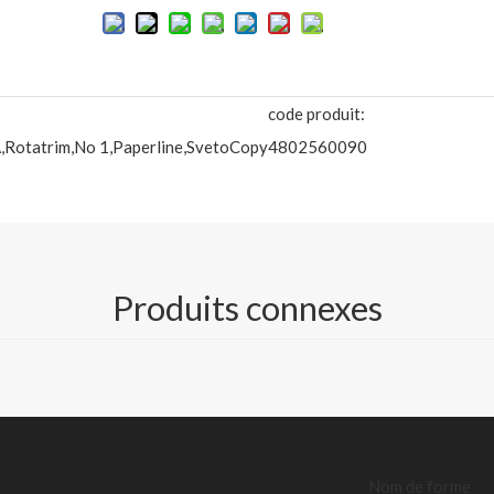
code produit:
,Rotatrim,No 1,Paperline,SvetoCopy
4802560090
ie de bureau situé en Chine.ayant été dans ce dossier plus de 10 ans
Produits connexes
ier de copie de haute qualité avec une excellente qualité, une livra
re à nos clients, notre bonne réputation est partout dans le monde. à
ité, 70/75/80gsm en A4/A3, format lettre et format légal, OEM et O
oment.nous avons également établi une succursale dans la ville de S
Nom de forme