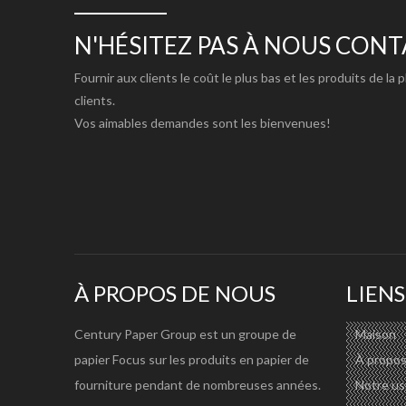
de Guangzhou, ce qui est plus facile pour une bonne co
N'HÉSITEZ PAS À NOUS CON
Fournir aux clients le coût le plus bas et les produits de la 
clients.
Article
Papier A4 80gsm double p
Vos aimables demandes sont les bienvenues!
Matériel
100% pulpe vierge
Taille
635mm/845mm/850mm/
Poids de base
80gsm, 75gsm, 70gsm
Blancheur
102%
Emballage
500 feuilles par rame, 5 o
Substance
A4
À PROPOS DE NOUS
LIENS
80gsm
8000 rames
Quantité de charge (20 pieds)
Century Paper Group est un groupe de
Maison
75 g/m²
8200 rames
papier Focus sur les produits en papier de
À propos
70gsm
8400 rames
fourniture pendant de nombreuses années.
Notre us
À propos du forfait :