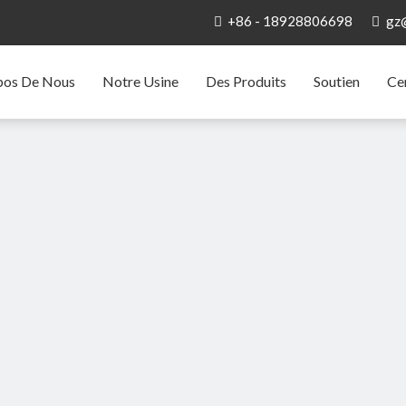
+86 - 18928806698
gz


pos De Nous
Notre Usine
Des Produits
Soutien
Ce