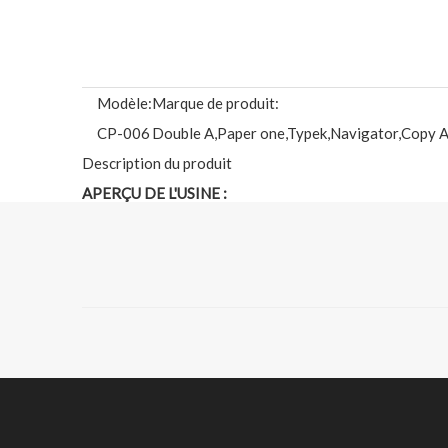
Modèle:
Marque de produit:
CP-006
Double A,Paper one,Typek,Navigator,Copy A
Description du produit
APERÇU DE L'USINE :
Century Paper Group est un célèbre fabricant de papeter
groupe de papier Century est en mesure de fournir du pap
rapide, un prix raisonnable et un service de premier ord
clients.
Notre usine fabrique du papier de copie de haute qual
les bienvenus.Vous pouvez visiter notre usine à tout m