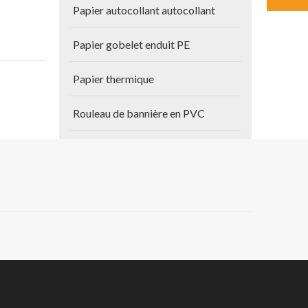
Papier autocollant autocollant
Papier gobelet enduit PE
Papier thermique
Rouleau de bannière en PVC
Autres produits
, le
Papier de plan
ison
 tous nos
Vinyle auto-adhésif
DM sont
handong et