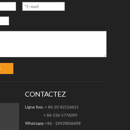
e
CONTACTEZ
Ligne fixe:
+ 86-20-82526615
+ 86-536-5776099
Whatsapp
+86 - 18928806698