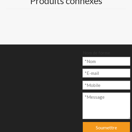
Produits connexes
/ 100/120gsm /
150gms / 160gsm /
180gsm / 220gsm /
230gsm / 240gsm
Taille: A4 / A3 / 8.5 *
11 / 8.5 * 14/700 *
Nom de forme
1000 mm / 650 * 920
mm / 610 * 860 mm
Couleur: 18 couleurs
disponibles
Quantité:
Soumettre