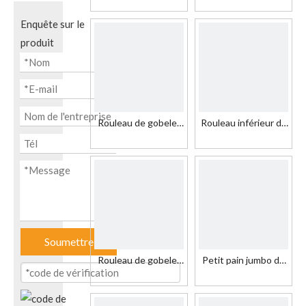
pour toutes sortes
couché PE
de gobelets
Enquête sur le
produit
Rouleau de gobelet
Rouleau inférieur de
en papier enduit PE
tasse de papier
rouleau de papier de
enduit de PE simple
qualité alimentaire
de vente chaude
pour faire la tasse de
papier
Soumettre
Rouleau de gobelet
Petit pain jumbo de
en papier enduit de
panneau de
PE Coupe de qualité
cupstock enduit de
alimentaire Rouleau
PE simple face