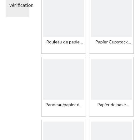
de papier en carton
Tasse de papier en
carton Matière
première enduite
Rouleau de papier
Papier Cupstock
Cupstock de qualité
couché Pe
alimentaire en papier
Coatedpe Papier
couché PE
couché Pe
Panneau/papier de
Papier de base
Cupstock enduit de
Cupstock blanc
PE simple face
enduit de PE
imperméable pour
gobelet jetable