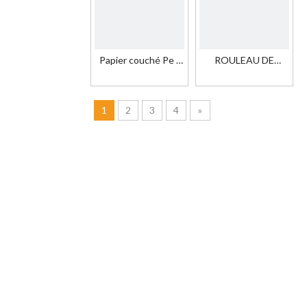
Papier couché Pe /
ROULEAU DE
papier de qualité
PAPIER CUPSTOCK
alimentaire avec PE /
enduit de pe d'un
papier cupstock
côté pour la
1
2
3
4
»
enduit de Pe
fabrication de
gobelets en papier
jetables