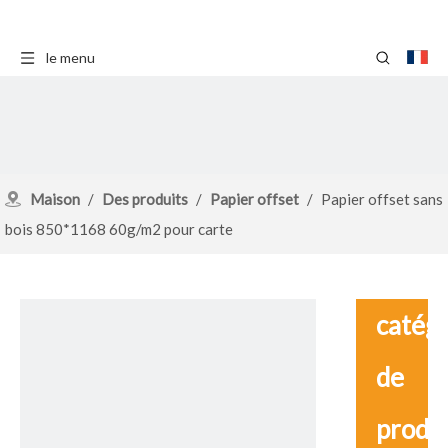
le menu
Maison
/
Des produits
/
Papier offset
/
Papier offset sans
bois 850*1168 60g/m2 pour carte
catég
de
produ