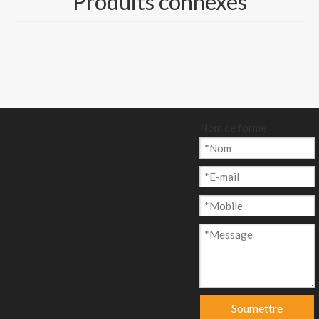
Produits connexes
couleur crème
Taille et emballage :
500 feuilles/rame, ou
bobine/rouleau
emballé sur palette
Nom de forme
Quantité:
enquête
Ajouter au p
anier
Soumettre