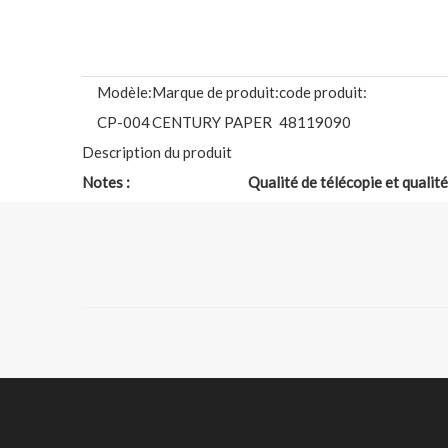
Modèle:
Marque de produit:
code produit:
CP-004
CENTURY PAPER
48119090
Description du produit
Notes :
Qualité de télécopie et qualit
Grammages réguliers
45GSM, 48GSM, 52gsm, 55gs
(g/m²) :
Densité et opacité du
0,78-0,90g/cm3; ≥65 % ;
papier :
Finesse (côté CF) :
≥200 s (côté supérieur) ≥150 s
Blancheur:
≥ 83 % avec OBA ; ≥76 % sans
Déviation chromatique :
≤2,0 % (côté revêtu pour les n
Boucles :
≤15 millimètres