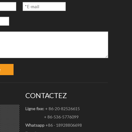
e
CONTACTEZ
Ligne fixe:
+ 86-20-82526615
+ 86-536-5776099
Whatsapp
+86 - 18928806698