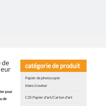
 de
catégorie de produit
ieur
Papier de photocopie
blanc/couleur
er pour
C2S Papier d'art/Carton d'art
u de