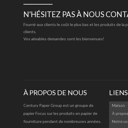
Densité optiqueΔD
≥1.05
(5min):
N'HÉSITEZ PAS À NOUS CON
Résistance à la lumière
Fournir aux clients le coût le plus bas et les produits de la 
(ΔE résiduel après 144h)
≥90 % ;
clients.
:
Vos aimables demandes sont les bienvenues!
Résistance à la déchirure
≥200/250
(MD/CD) :
STI (MD) :
≥60 Nm/g ;
Humidité à la livraison :
6.0%-8.0 %
Temps de stabilité de
≥ 200
l'image :
À PROPOS DE NOUS
LIENS
Noyau en plastique : 13/18 
Taille du noyau :
Noyau en papier : 13/18 mm, 
Century Paper Group est un groupe de
Maison
Noyau en plastique blanc/noir
papier Focus sur les produits en papier de
À propos
Rouleaux Jumbo : 242-1400 mm
fourniture pendant de nombreuses années.
Notre us