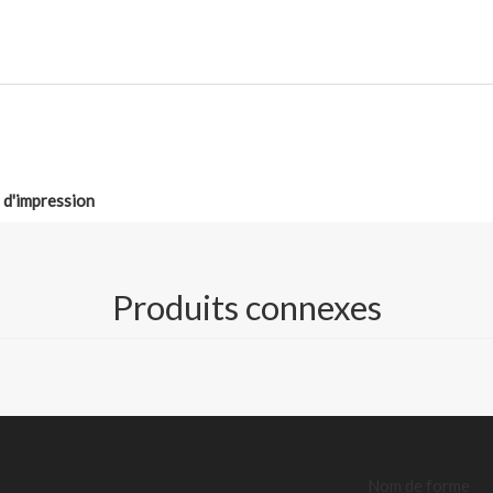
é d'impression
m, 58gsm, 65GSM, 70gsm, 80gsm
Produits connexes
 (côté inférieur)
 OBA ;
uances teintées) ;
Nom de forme