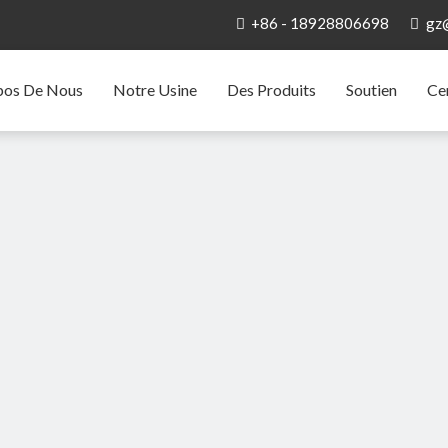
+86 - 18928806698
gz


pos De Nous
Notre Usine
Des Produits
Soutien
Ce