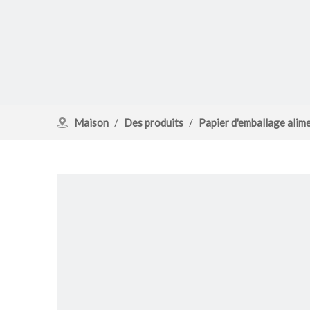
Maison
/
Des produits
/
Papier d'emballage alim
papier barbecue