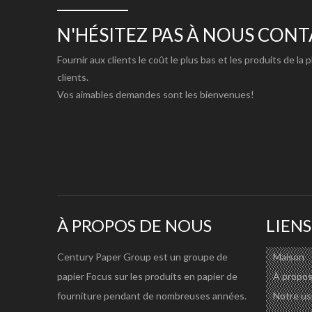
Fabriqué avec de la pâte BUKP et OCC. Multicouches do
Utilisation : principalement pour le carton, le carton, le 
N'HÉSITEZ PAS À NOUS CON
Fournir aux clients le coût le plus bas et les produits de la 
3) TEST DE LA CARTE DE REVÊTEMENT
clients.
Fabriqué avec de la pâte OCC 100 % importée, double co
Vos aimables demandes sont les bienvenues!
Utilisation : Largement utilisé pour le carton ondulé, le c
4) SUPPORT ONDULÉ
Fabriqué à partir de pâte OCC 100 % importée. Meilleu
les propriétés physiques.
Utilisation : Principalement pour la couche ondulée de ca
À PROPOS DE NOUS
LIENS
Carton doublure kraft
120/125/140/150/
Century Paper Group est un groupe de
Maison
papier Focus sur les produits en papier de
À propos
Test du carton doublure
120/125/140/150/
fourniture pendant de nombreuses années.
Notre us
Milieu ondulé
42/45/70/80/90/9