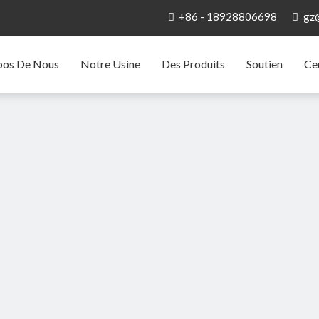
+86 - 18928806698
gz


pos De Nous
Notre Usine
Des Produits
Soutien
Ce