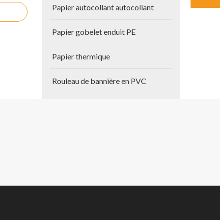
Papier autocollant autocollant
Papier gobelet enduit PE
Papier thermique
Rouleau de bannière en PVC
Autres produits
Papier de plan
raité.
Vinyle auto-adhésif
phique,