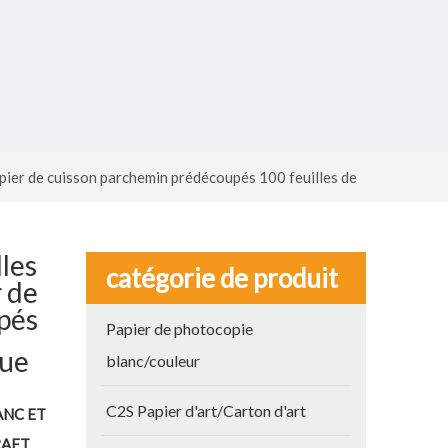
apier de cuisson parchemin prédécoupés 100 feuilles de
lles
catégorie de produit
r de
pés
Papier de photocopie
cue
blanc/couleur
C2S Papier d'art/Carton d'art
ANC ET
RAFT