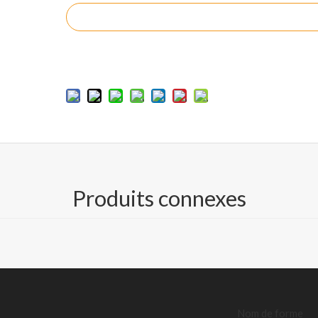
enquête
Ajouter au panier
kraft
Produits connexes
t la couche supérieure est colorée en BUKP. Encollage de surface t
ons de haute qualité. Cartons pour produits électroniques, carton gra
Nom de forme