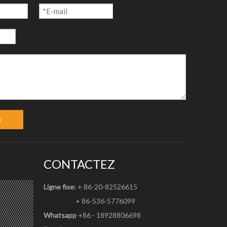
nt, etc.
e
éliorer
CONTACTEZ
Ligne fixe:
+ 86-20-82526615
+ 86-536-5776099
²
Whatsapp
+86 - 18928806698
m²