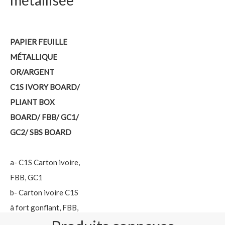
métallisée
PAPIER FEUILLE
MÉTALLIQUE
OR/ARGENT
C1S IVORY BOARD/
PLIANT BOX
BOARD/ FBB/ GC1/
GC2/ SBS BOARD
a- C1S Carton ivoire,
FBB, GC1
b- Carton ivoire C1S
à fort gonflant, FBB,
GC1 avec dos blanc