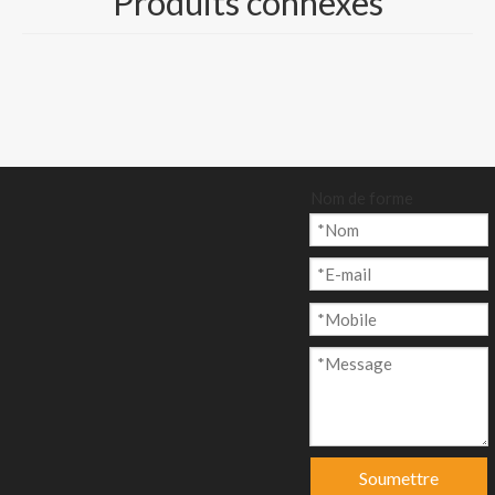
Produits connexes
c- Carton GC2 à fort
volume avec dos
crème et jaunâtre
Quantité:
Nom de forme
enquête
Ajouter au p
anier
Soumettre