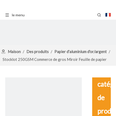
le menu
Maison
/
Des produits
/
Papier d'aluminium d'or/argent
/
Stocklot 250GSM Commerce de gros Miroir Feuille de papier
cartonné de couleur métallisée
catég
de
produ