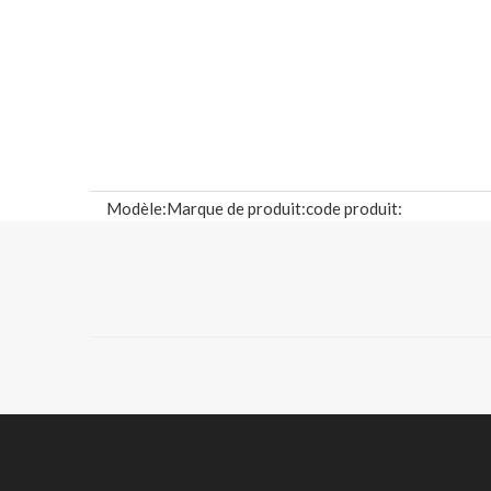
Modèle:
Marque de produit:
code produit:
CP-005
CENTURY PAPER
48092000
Description du produit