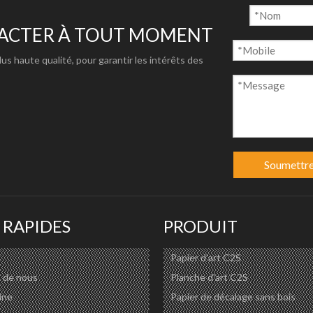
TACTER À TOUT MOMENT
plus haute qualité, pour garantir les intérêts des
Soumettr
 RAPIDES
PRODUIT
Papier d'art C2S
 de nous
Planche d'art C2S
ine
Papier de décalage sans bois