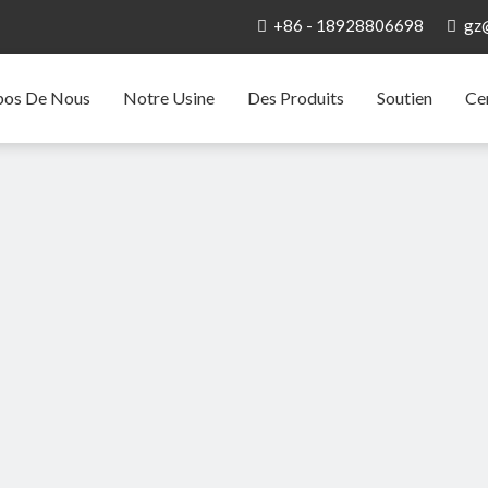
+86 - 18928806698
gz


pos De Nous
Notre Usine
Des Produits
Soutien
Ce