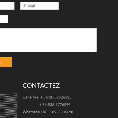
e
CONTACTEZ
Ligne fixe:
+ 86-20-82526615
+ 86-536-5776099
Whatsapp
+86 - 18928806698