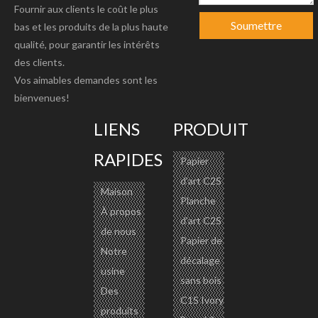
Fournir aux clients le coût le plus
Soumettre
bas et les produits de la plus haute
qualité, pour garantir les intérêts
des clients.
Vos aimables demandes sont les
bienvenues!
LIENS
PRODUIT
RAPIDES
Papier
d'art C2S
Maison
Planche
À propos
d'art C2S
de nous
Papier de
Notre
décalage
usine
sans bois
Des
C1S Ivory
produits