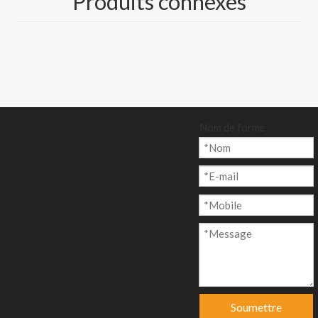
Produits connexes
Ajouter au p
anier
Nom de forme
Modèle:
CP-013
Marque de produit:
Nine Dragons, Lee & Man Paper
code produit:
481032
Description du produit
FABRICANTS ET GROSSISTES DE CARTON
Soumettre
DUPLEX