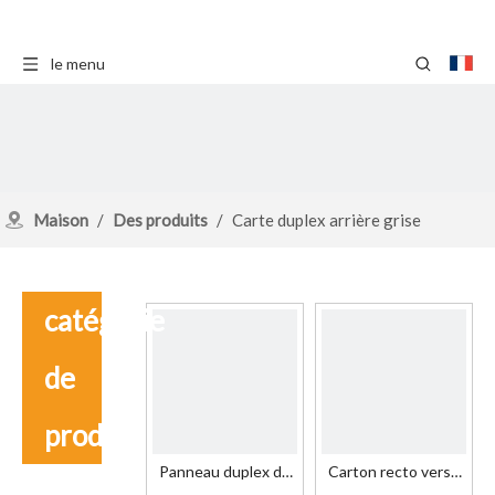
le menu
Maison
/
Des produits
/
Carte duplex arrière grise
catégorie
de
produit
Panneau duplex de
Carton recto verso