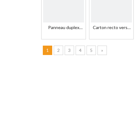
Panneau duplex
Carton recto verso
blanc et gris 250-
gris 300 g/m²
-500GSM
1
2
3
4
5
»