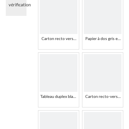
avec dos gris
Carton recto verso
Papier à dos gris en
de marque Land
carton duplex
Dragon avec dos gris
couché par papier
recyclé
Tableau duplex blanc
Carton recto-verso
avec dos gris 250-
Papier Gris Dos
-500GSM