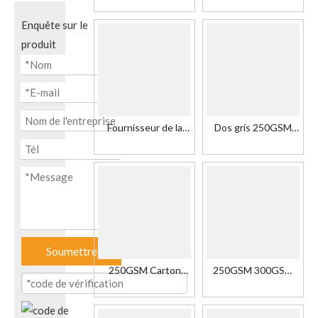
revêtement double
250 g avec dos
face en dos blanc
gris/carton recto
Enquête sur le
avec un bon prix
verso
produit
Fournisseur de la
Dos gris 250GSM
Chine de bonne
enduit blanc de
qualité personnalisé
panneau duplex au
250g 300g 350g
carton duplex du
carton duplex blanc
carton 500GSM
Soumettre
250GSM Carton
250GSM 300GSM
Blanc Papier Triplex
350 GSM 400GSM
Board & Duplex
Carton gris recto
Retour
verso enduit blanc