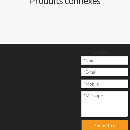
Produits connexes
anier
Modèle:
CP-013
Nom de forme
Marque de produit:
Nine Dragons, Lee & Man Paper
code produit:
481032
Description du produit
FABRICANTS ET GROSSISTES DE CARTON
DUPLEX
1. Marque : Nine Dragons, Sea Dragon, Land
Soumettre
Dragon, Lee & Man Paper