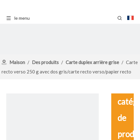
le menu
Maison
/
Des produits
/
Carte duplex arrière grise
/
Carte
recto verso 250 g avec dos gris/carte recto verso/papier recto
verso
catég
de
produ