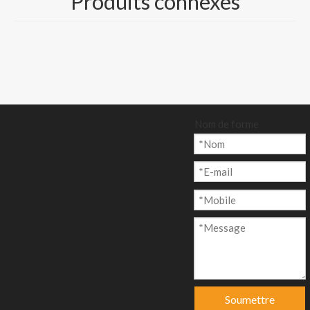
Produits connexes
enquête
Ajouter au p
anier
Nom de forme
Modèle:
CP-013
Marque de produit:
Nine Dragons, Lee & Man Paper
code produit:
481032
Description du produit
Soumettre