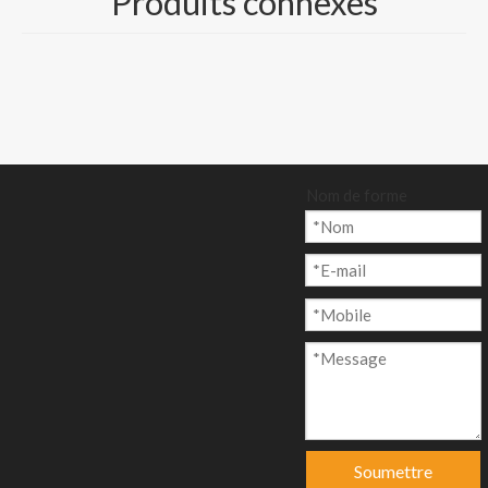
Produits connexes
Ajouter au p
anier
Nom de forme
Modèle:
CP-013
Marque de produit:
Nine Dragons, Lee & Man Paper
code produit:
481032
Description du produit
FABRICANTS ET GROSSISTES DE CARTON
Soumettre