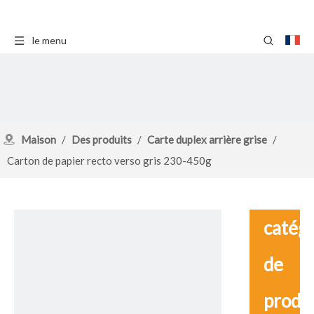
le menu
Maison
/
Des produits
/
Carte duplex arrière grise
/
Carton de papier recto verso gris 230-450g
catég
de
produ