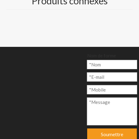
Produits connexes
anier
Modèle:
Nom de forme
CP-013
Marque de produit:
Nine Dragons, Lee & Man Paper
code produit:
481032
Description du produit
FABRICANTS ET GROSSISTES DE CARTON
DUPLEX
Soumettre
1. Marque : Nine Dragons, Sea Dragon, Land