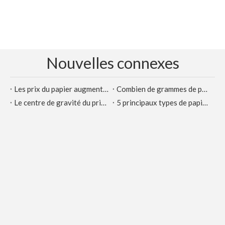
Nouvelles connexes
Les prix du papier augmentent et diminuent rapidement, et l'industrie du papier inaugurera l'ère des super géants
Combien de grammes de papier enduit sont utilisés pour imprimer des albums d'images
Le centre de gravité du prix de la pulpe a baissé. Est-ce que cette vague de rappel "plongée " ou pic
5 principaux types de papier culturel: papier à double cuivre, carton blanc, papier mat, papier kraft, papier double offset