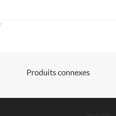
:
Lee & Man Paper
uille
Produits connexes
les spécifications détaillées de TDS)
ualité / Carton recto verso gris/ Carton recto verso blanc
290gsm, 300gsm, 340gsm, 350gsm, 400gsm, 450gsm
Nom de forme