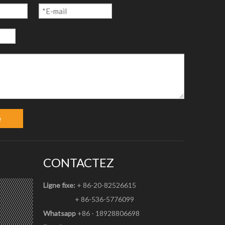
eau/bobine
e
. Ce
CONTACTEZ
aute
tre utilisé
Ligne fixe:
+ 86-20-82526615
ondulé.
+ 86-536-5776099
Whatsapp
+86 - 18928806698