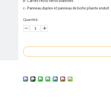
b- Cartes recto verso blanches
c- Panneau duplex et panneau de boîte pliante enduit
Quantité:
enquête
Ajouter au panier