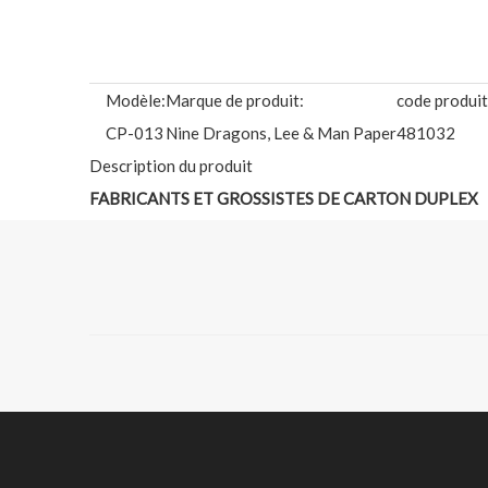
Modèle:
Marque de produit:
code produit
CP-013
Nine Dragons, Lee & Man Paper
481032
Description du produit
FABRICANTS ET GROSSISTES DE CARTON DUPLEX
1. Marque : Nine Dragons, Sea Dragon, Land Dragon, 
2. Taille : Selon la demande du client : bobine/rouleau/fe
3. Certificat : ISO9001,ISO14000, ISO18000, SGS
SUBSTANCE DISPONIBLE: (Envoyez-nous un e-mail pour 
Nom du produit :
Papier recto verso couché de haute q
Poids du papier :
230gsm, 240gsm, 250gsm, 270gsm, 
Matériel:
Pâte mixte