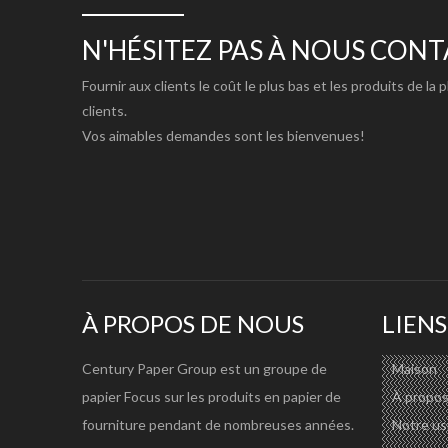
Taille disponible :
700*1000mm,787*1092mm,790*1090mm,
Forfait:
Format de feuille : 100 feuilles par 
N'HÉSITEZ PAS À NOUS CON
Délai d'exécution :
15-25 jours ouvrables
Fournir aux clients le coût le plus bas et les produits de la 
Marque:
Neuf Dragons, Sea Dragon, Land Dr
clients.
Vos aimables demandes sont les bienvenues!
Application et emballage : le carton duplex
Century Paper Group
est un type de carton avec une sur
À PROPOS DE NOUS
LIENS
produit est généralement utilisé comme matériau d'embal
qualité, telles que les produits électroniques grand pub
Century Paper Group est un groupe de
Maison
en combinaison avec un support d'ondulation haute perf
papier Focus sur les produits en papier de
À propos
fourniture pendant de nombreuses années.
Notre us