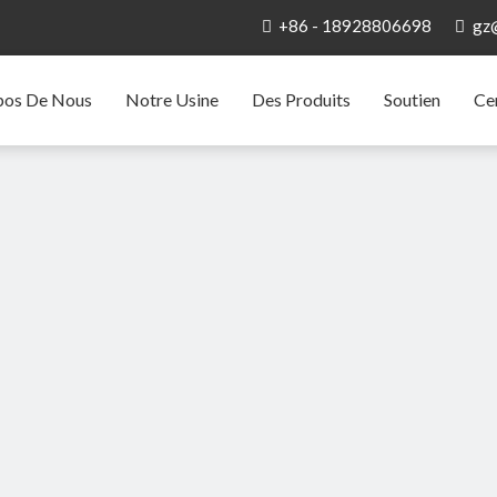
+86 - 18928806698
gz


pos De Nous
Notre Usine
Des Produits
Soutien
Ce